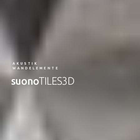
AKUSTIK
WANDELEMENTE
suono
TILES3D