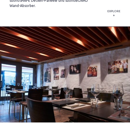
suonoSHAPE Decken-Paneele und suonoBOARD
Wand-Absorber.
EXPLORE
+